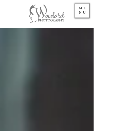
ME
NU